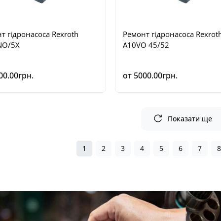
т гідронасоса Rexroth
Ремонт гідронасоса Rexrot
NO/5X
A10VO 45/52
00.00грн.
от 5000.00грн.
Показати ще
1
2
3
4
5
6
7