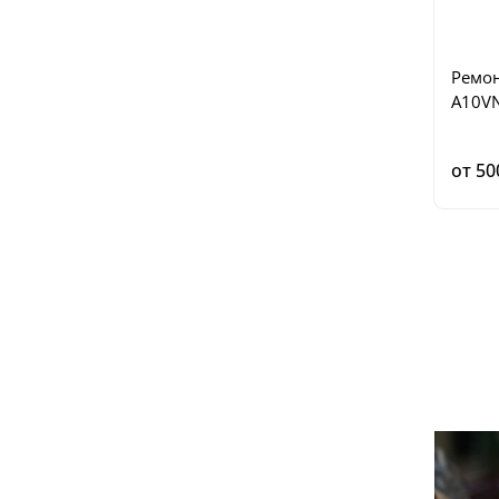
Ремон
A10V
от 50