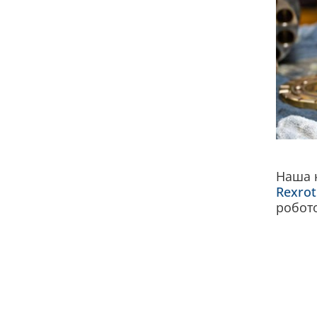
Наша к
Rexrot
робото