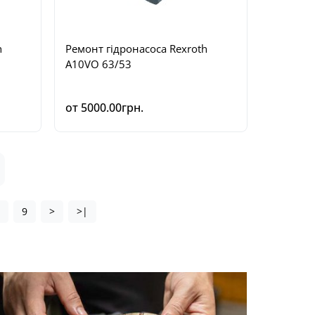
h
Ремонт гідронасоса Rexroth
A10VO 63/53
от 5000.00грн.
8
9
>
>|