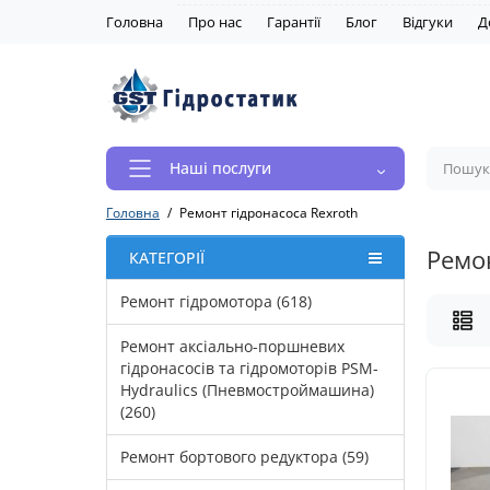
Головна
Про нас
Гарантії
Блог
Відгуки
Д
Наші послуги
Головна
Ремонт гідронасоса Rexroth
Ремон
КАТЕГОРІЇ
Ремонт гідромотора (618)
Ремонт аксіально-поршневих
гідронасосів та гідромоторів PSM-
Hydraulics (Пневмостроймашина)
(260)
Ремонт бортового редуктора (59)