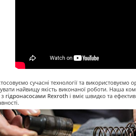
тосовуємо сучасні технології та використовуємо 
увати найвищу якість виконаної роботи. Наша кома
 з
гідронасосами Rexroth
і вміє швидко та ефектив
вності.