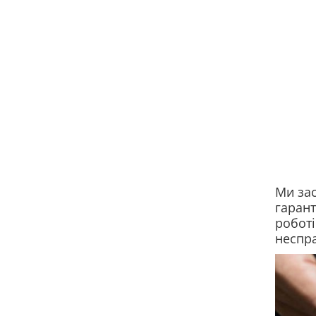
Ми зас
гарант
роботі
неспра