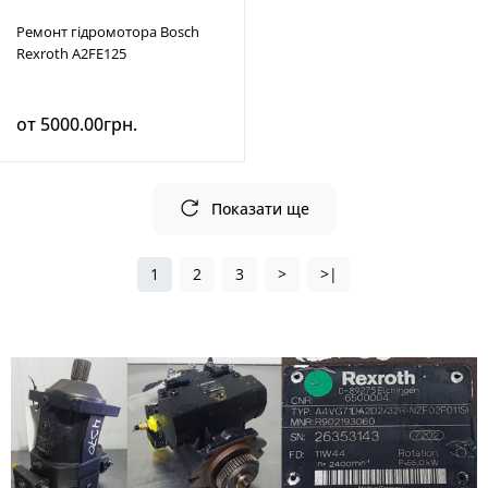
Ремонт гідромотора Bosch
Rexroth A2FE125
от 5000.00грн.
Показати ще
1
2
3
>
>|