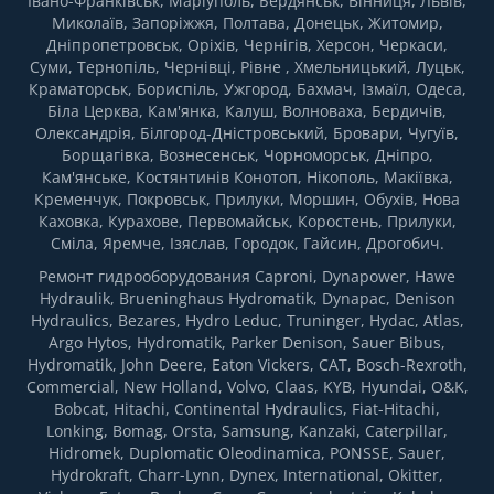
Івано-Франківськ, Маріуполь, Бердянськ, Вінниця, Львів,
Миколаїв, Запоріжжя, Полтава, Донецьк, Житомир,
Дніпропетровськ, Оріхів, Чернігів, Херсон, Черкаси,
Суми, Тернопіль, Чернівці, Рівне , Хмельницький, Луцьк,
Краматорськ, Бориспіль, Ужгород, Бахмач, Ізмаїл, Одеса,
Біла Церква, Кам'янка, Калуш, Волноваха, Бердичів,
Олександрія, Білгород-Дністровський, Бровари, Чугуїв,
Борщагівка, Вознесенськ, Чорноморськ, Дніпро,
Кам'янське, Костянтинів Конотоп, Нікополь, Макіївка,
Кременчук, Покровськ, Прилуки, Моршин, Обухів, Нова
Каховка, Курахове, Первомайськ, Коростень, Прилуки,
Сміла, Яремче, Ізяслав, Городок, Гайсин, Дрогобич.
Ремонт гидрооборудования Caproni, Dynapower, Hawe
Hydraulik, Brueninghaus Hydromatik, Dynapac, Denison
Hydraulics, Bezares, Hydro Leduc, Truninger, Hydac, Atlas,
Argo Hytos, Hydromatik, Parker Denison, Sauer Bibus,
Hydromatik, John Deere, Eaton Vickers, CAT, Bosch-Rexroth,
Commercial, New Holland, Volvo, Claas, KYB, Hyundai, O&K,
Bobcat, Hitachi, Continental Hydraulics, Fiat-Hitachi,
Lonking, Bomag, Orsta, Samsung, Kanzaki, Caterpillar,
Hidromek, Duplomatic Oleodinamica, PONSSE, Sauer,
Hydrokraft, Charr-Lynn, Dynex, International, Okitter,