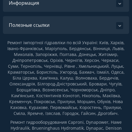
Информация
Полезные ссылки
Ремонт імпортної гідравліки по всій Україні: Київ, Харків,
Івано-Франківськ, Маріуполь, Бердянськ, Вінниця, Львів,
Миколаїв, Запоріжжя, Полтава, Донецьк, Житомир,
Дніпропетровськ, Оріхів, Чернігів, Херсон, Черкаси,
Суми, Тернопіль, Чернівці, Рівне , Хмельницький, Луцьк,
Краматорськ, Бориспіль, Ужгород, Бахмач, Ізмаїл, Одеса,
Біла Церква, Кам'янка, Калуш, Волноваха, Бердичів,
Олександрія, Білгород-Дністровський, Бровари, Чугуїв,
Борщагівка, Вознесенськ, Чорноморськ, Дніпро,
Кам'янське, Костянтинів Конотоп, Нікополь, Макіївка,
Кременчук, Покровськ, Прилуки, Моршин, Обухів, Нова
Каховка, Курахове, Первомайськ, Коростень, Прилуки,
Сміла, Яремче, Ізяслав, Городок, Гайсин, Дрогобич.
Ремонт гидрооборудования Caproni, Dynapower, Hawe
Hydraulik, Brueninghaus Hydromatik, Dynapac, Denison