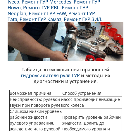
Iveco
,
Ремонт ГУР Mercedes
,
Ремонт ГУР
Howo
,
Ремонт ГУР RBL
,
Ремонт ГУР
Neoplan
,
Ремонт ГУР FAW
,
Ремонт ГУР
Tata
,
Ремонт ГУР Камаз
,
Ремонт ГУР ЗИЛ
.
Таблица возможных неисправностей
гидроусилителя руля ГУР
и методы их
диагностики и устранения.
Возможная причина
Способ устранения
Неисправность: рулевой насос производит визжащие
звуки при повороте рулевого колеса
Слишком низкий уровень
рабочей жидкости
Проверить уровень рабочей
рулевого управления,
жидкости. Долить до
вследствие чего рулевой
необходимого уровня и