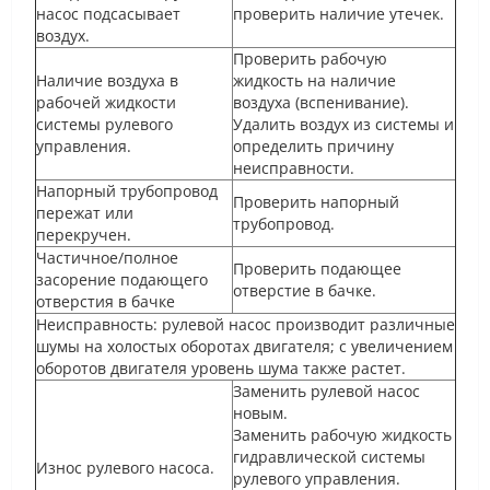
насос подсасывает
проверить наличие утечек.
воздух.
Проверить рабочую
Наличие воздуха в
жидкость на наличие
рабочей жидкости
воздуха (вспенивание).
системы рулевого
Удалить воздух из системы и
управления.
определить причину
неисправности.
Напорный трубопровод
Проверить напорный
пережат или
трубопровод.
перекручен.
Частичное/полное
Проверить подающее
засорение подающего
отверстие в бачке.
отверстия в бачке
Неисправность: рулевой насос производит различные
шумы на холостых оборотах двигателя; с увеличением
оборотов двигателя уровень шума также растет.
Заменить рулевой насос
новым.
Заменить рабочую жидкость
гидравлической системы
Износ рулевого насоса.
рулевого управления.