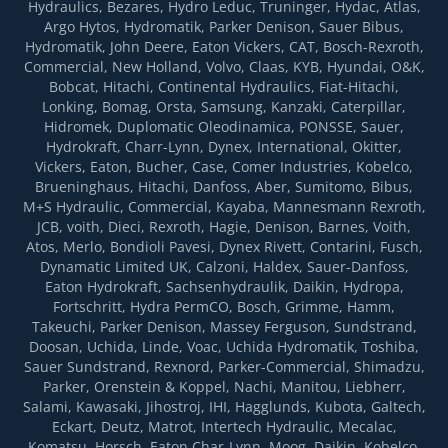
Hydraulics, Bezares, Hydro Leduc, Truninger, Hydac, Atlas,
Argo Hytos, Hydromatik, Parker Denison, Sauer Bibus,
Hydromatik, John Deere, Eaton Vickers, CAT, Bosch-Rexroth,
Commercial, New Holland, Volvo, Claas, KYB, Hyundai, O&K,
Bobcat, Hitachi, Continental Hydraulics, Fiat-Hitachi,
Lonking, Bomag, Orsta, Samsung, Kanzaki, Caterpillar,
Hidromek, Duplomatic Oleodinamica, PONSSE, Sauer,
Hydrokraft, Charr-Lynn, Dynex, International, Okitter,
Vickers, Eaton, Bucher, Case, Comer Industries, Kobelco,
Brueninghaus, Hitachi, Danfoss, Aber, Sumitomo, Bibus,
M+S Hydraulic, Commercial, Kayaba, Mannesmann Rexroth,
JCB, voith, Dieci, Rexroth, Hagie, Denison, Barnes, Voith,
Atos, Merlo, Bondioli Pavesi, Dynex Rivett, Contarini, Fusch,
Dynamatic Limited UK, Calzoni, Haldex, Sauer-Danfoss,
Eaton Hydrokraft, Sachsenhydraulik, Daikin, Hydropa,
Fortsсhritt, Hydra PermCO, Bosch, Grimme, Hamm,
Takeuchi, Parker Denison, Massey Ferguson, Sundstrand,
Doosan, Uchida, Linde, Voac, Uchida Hydromatik, Toshiba,
Sauer Sundstrand, Rexnord, Parker-Commercial, Shimadzu,
Parker, Orenstein & Koppel, Nachi, Manitou, Liebherr,
Salami, Kawasaki, Jihostroj, IHI, Hagglunds, Kubota, Galtech,
Eckart, Deutz, Matrot, Intertech Hydraulic, Mecalac,
Komatsu, Horsch, Eaton Char-Lynn, Moog, Daikin, Kobelco,