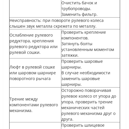
Очистить бачок и
трубопроводы.
Заменить фильтр.
Неисправность: при повороте рулевого колеса
слышен звук металла скрежета по металлу.
Проверить крепление
Ослабление рулевого
компонентов.
редуктора, крепления
Затянуть болты
рулевого редуктора или
установленным моментом
рулевой сошки.
затяжки.
Проверить шаровые
Люфт в рулевой сошке
шарниры.
или шаровом шарнире
В случае необходимости
поворотного рычага
заменить шаровые
шарниры.
Осторожно поворачивая
рулевое колесо от упора до
Трение между
упора, проверить трение
компонентами рулевого
механических частей
механизма.
рулевого механизма друг о
друга.
Проверить шлицевое