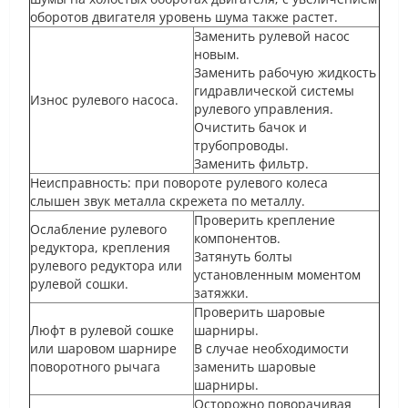
оборотов двигателя уровень шума также растет.
Заменить рулевой насос
новым.
Заменить рабочую жидкость
гидравлической системы
Износ рулевого насоса.
рулевого управления.
Очистить бачок и
трубопроводы.
Заменить фильтр.
Неисправность: при повороте рулевого колеса
слышен звук металла скрежета по металлу.
Проверить крепление
Ослабление рулевого
компонентов.
редуктора, крепления
Затянуть болты
рулевого редуктора или
установленным моментом
рулевой сошки.
затяжки.
Проверить шаровые
Люфт в рулевой сошке
шарниры.
или шаровом шарнире
В случае необходимости
поворотного рычага
заменить шаровые
шарниры.
Осторожно поворачивая