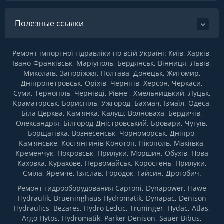
Полезные ссылки
Ремонт імпортної гідравліки по всій Україні: Київ, Харків,
Івано-Франківськ, Маріуполь, Бердянськ, Вінниця, Львів,
Миколаїв, Запоріжжя, Полтава, Донецьк, Житомир,
Дніпропетровськ, Оріхів, Чернігів, Херсон, Черкаси,
Суми, Тернопіль, Чернівці, Рівне , Хмельницький, Луцьк,
Краматорськ, Бориспіль, Ужгород, Бахмач, Ізмаїл, Одеса,
Біла Церква, Кам'янка, Калуш, Волноваха, Бердичів,
Олександрія, Білгород-Дністровський, Бровари, Чугуїв,
Борщагівка, Вознесенськ, Чорноморськ, Дніпро,
Кам'янське, Костянтинів Конотоп, Нікополь, Макіївка,
Кременчук, Покровськ, Прилуки, Моршин, Обухів, Нова
Каховка, Курахове, Первомайськ, Коростень, Прилуки,
Сміла, Яремче, Ізяслав, Городок, Гайсин, Дрогобич.
Ремонт гидрооборудования Caproni, Dynapower, Hawe
Hydraulik, Brueninghaus Hydromatik, Dynapac, Denison
Hydraulics, Bezares, Hydro Leduc, Truninger, Hydac, Atlas,
Argo Hytos, Hydromatik, Parker Denison, Sauer Bibus,