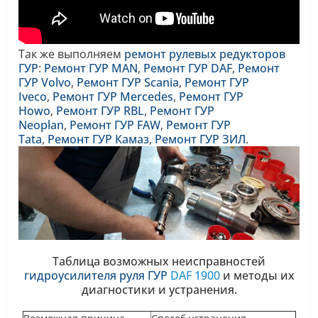
Так же выполняем
ремонт рулевых редукторов
ГУР
:
Ремонт ГУР MAN
,
Ремонт ГУР DAF
,
Ремонт
ГУР Volvo
,
Ремонт ГУР Scania
,
Ремонт ГУР
Iveco
,
Ремонт ГУР Mercedes
,
Ремонт ГУР
Howo
,
Ремонт ГУР RBL
,
Ремонт ГУР
Neoplan
,
Ремонт ГУР FAW
,
Ремонт ГУР
Tata
,
Ремонт ГУР Камаз
,
Ремонт ГУР ЗИЛ
.
Таблица возможных неисправностей
гидроусилителя руля ГУР
DAF 1900
и методы их
диагностики и устранения.