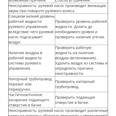
Возможная причина
Способ устранения
Неисправность: рулевой насос производит визжащие
звуки при повороте рулевого колеса
Слишком низкий уровень
рабочей жидкости
Проверить уровень рабочей
рулевого управления,
жидкости. Долить до
вследствие чего рулевой
необходимого уровня и
насос подсасывает
проверить наличие утечек.
воздух.
Проверить рабочую
Наличие воздуха в
жидкость на наличие
рабочей жидкости
воздуха (вспенивание).
системы рулевого
Удалить воздух из системы и
управления.
определить причину
неисправности.
Напорный трубопровод
Проверить напорный
пережат или
трубопровод.
перекручен.
Частичное/полное
Проверить подающее
засорение подающего
отверстие в бачке.
отверстия в бачке
Неисправность: рулевой насос производит различные
шумы на холостых оборотах двигателя; с увеличением