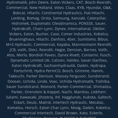
Hydromatik, John Deere, Eaton Vickers, CAT, Bosch-Rexroth,
Commercial, New Holland, Volvo, Claas, KYB, Hyundai, O&K,
Bobcat, Hitachi, Continental Hydraulics, Fiat-Hitachi,
Lonking, Bomag, Orsta, Samsung, Kanzaki, Caterpillar,
Hidromek, Duplomatic Oleodinamica, PONSSE, Sauer,
Hydrokraft, Charr-Lynn, Dynex, International, Okitter,
Vickers, Eaton, Bucher, Case, Comer Industries, Kobelco,
Brueninghaus, Hitachi, Danfoss, Aber, Sumitomo, Bibus,
M+S Hydraulic, Commercial, Kayaba, Mannesmann Rexroth,
JCB, voith, Dieci, Rexroth, Hagie, Denison, Barnes, Voith,
Atos, Merlo, Bondioli Pavesi, Dynex Rivett, Contarini, Fusch,
Dynamatic Limited UK, Calzoni, Haldex, Sauer-Danfoss,
Eaton Hydrokraft, Sachsenhydraulik, Daikin, Hydropa,
Fortsсhritt, Hydra PermCO, Bosch, Grimme, Hamm,
Takeuchi, Parker Denison, Massey Ferguson, Sundstrand,
Doosan, Uchida, Linde, Voac, Uchida Hydromatik, Toshiba,
Sauer Sundstrand, Rexnord, Parker-Commercial, Shimadzu,
Parker, Orenstein & Koppel, Nachi, Manitou, Liebherr,
Salami, Kawasaki, Jihostroj, IHI, Hagglunds, Kubota, Galtech,
Eckart, Deutz, Matrot, Intertech Hydraulic, Mecalac,
Komatsu, Horsch, Eaton Char-Lynn, Moog, Daikin, Kobelco,
Commercial Intertech, David Brown, Kato, Eckerle,