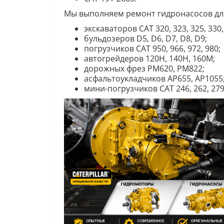
Мы выполняем ремонт гидронасосов дл
экскаваторов CAT 320, 323, 325, 330,
бульдозеров D5, D6, D7, D8, D9;
погрузчиков CAT 950, 966, 972, 980;
автогрейдеров 120H, 140H, 160M;
дорожных фрез PM620, PM822;
асфальтоукладчиков AP655, AP1055
мини-погрузчиков CAT 246, 262, 279,