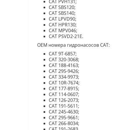
CAT PVH131;
CAT SBS120;
CAT SBS140;
CAT LPVD90;
CAT HPR130;
CAT MPV046;
CAT PSVD2-21E.
OEM номера гидронасосов CAT:
CAT 9T-6857;
CAT 320-3068;
CAT 188-4163;
CAT 295-9426;
CAT 334-9973;
CAT 10R-7674;
CAT 177-8915;
CAT 114-0607;
CAT 126-2073;
CAT 191-5611;
CAT 245-4630;
CAT 295-9661;
CAT 266-8034;
CAT 191-2683.