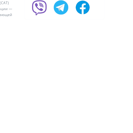
(CAT)
тации —
ывающей