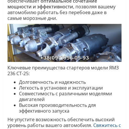
обеспечивает
оптимальное сочетание
мощности и эффективности
, позволяя вашему
автомобилю работать без перебоев даже в
самые морозные дни.
Ключевые преимущества стартеров модели ЯМЗ
236 СТ-25:
Долговечность и надежность
Легкость в установке и эксплуатации
Совместимость с различными моделями
двигателей
Высокая производительность для
эффективного запуска
Не упустите возможность обеспечить высокий
уровень работы вашего автомобиля.
Свяжитесь с