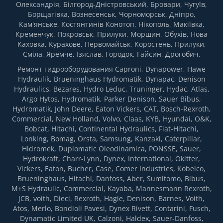
Олександрія, Білгород-Дністровський, Бровари, Чугуїв,
Борщагівка, Вознесенськ, Чорноморськ, Дніпро,
Кам'янське, Костянтинів Конотоп, Нікополь, Макіївка,
Кременчук, Покровськ, Прилуки, Моршин, Обухів, Нова
Каховка, Курахове, Первомайськ, Коростень, Прилуки,
Сміла, Яремче, Ізяслав, Городок, Гайсин, Дрогобич.
Ремонт гидрооборудования Caproni, Dynapower, Hawe
Hydraulik, Brueninghaus Hydromatik, Dynapac, Denison
Hydraulics, Bezares, Hydro Leduc, Truninger, Hydac, Atlas,
Argo Hytos, Hydromatik, Parker Denison, Sauer Bibus,
Hydromatik, John Deere, Eaton Vickers, CAT, Bosch-Rexroth,
Commercial, New Holland, Volvo, Claas, KYB, Hyundai, O&K,
Bobcat, Hitachi, Continental Hydraulics, Fiat-Hitachi,
Lonking, Bomag, Orsta, Samsung, Kanzaki, Caterpillar,
Hidromek, Duplomatic Oleodinamica, PONSSE, Sauer,
Hydrokraft, Charr-Lynn, Dynex, International, Okitter,
Vickers, Eaton, Bucher, Case, Comer Industries, Kobelco,
Brueninghaus, Hitachi, Danfoss, Aber, Sumitomo, Bibus,
M+S Hydraulic, Commercial, Kayaba, Mannesmann Rexroth,
JCB, voith, Dieci, Rexroth, Hagie, Denison, Barnes, Voith,
Atos, Merlo, Bondioli Pavesi, Dynex Rivett, Contarini, Fusch,
Dynamatic Limited UK, Calzoni, Haldex, Sauer-Danfoss,