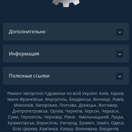
Дополнительно
Информация
Полезные ссылки
Ремонт імпортної гідравліки по всій Україні: Київ, Харків,
Івано-Франківськ, Маріуполь, Бердянськ, Вінниця, Львів,
Миколаїв, Запоріжжя, Полтава, Донецьк, Житомир,
Дніпропетровськ, Оріхів, Чернігів, Херсон, Черкаси,
Суми, Тернопіль, Чернівці, Рівне , Хмельницький, Луцьк,
Краматорськ, Бориспіль, Ужгород, Бахмач, Ізмаїл, Одеса,
Біла Церква, Кам'янка, Калуш, Волноваха, Бердичів,