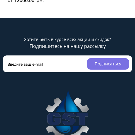
от 12000.00грн.
Хотите быть в курсе всех акций и скидок?
Подпишитесь на нашу рассылку
Подписаться