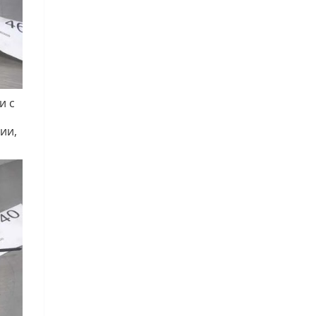
и с
ии,