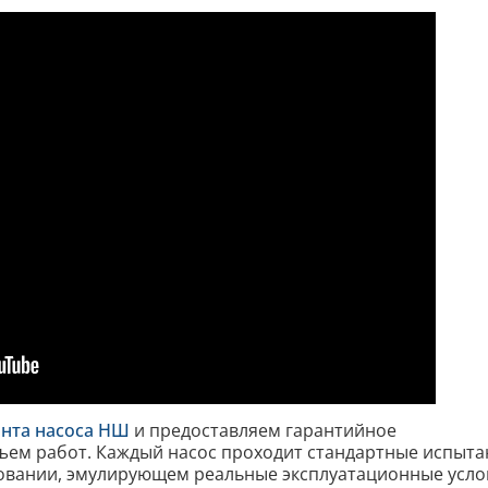
нта насоса НШ
и предоставляем гарантийное
ъем работ. Каждый насос проходит стандартные испыта
вании, эмулирующем реальные эксплуатационные усло