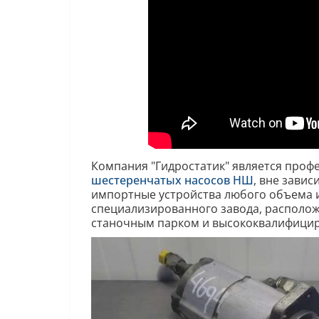
Компания "Гидростатик" является проф
шестеренчатых насосов НШ
, вне завис
импортные устройства любого объема и
специализированного завода, располо
станочным парком и высококвалифици