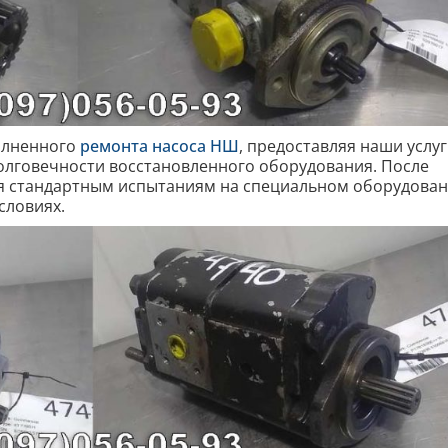
олненного
ремонта насоса НШ
, предоставляя наши услуг
олговечности восстановленного оборудования. После
я стандартным испытаниям на специальном оборудован
словиях.