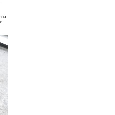
.
сты
о.