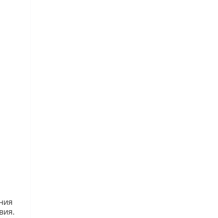
ния
вия.