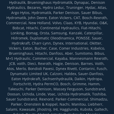
Hydraulik, Brueninghaus Hydromatik, Dynapac, Denison
Hydraulics, Bezares, Hydro Leduc, Truninger, Hydac, Atlas,
Argo Hytos, Hydromatik, Parker Denison, Sauer Bibus,
Hydromatik, John Deere, Eaton Vickers, CAT, Bosch-Rexroth,
Commercial, New Holland, Volvo, Claas, KYB, Hyundai, O&K,
Bobcat, Hitachi, Continental Hydraulics, Fiat-Hitachi,
Lonking, Bomag, Orsta, Samsung, Kanzaki, Caterpillar,
Hidromek, Duplomatic Oleodinamica, PONSSE, Sauer,
Hydrokraft, Charr-Lynn, Dynex, International, Okitter,
Vickers, Eaton, Bucher, Case, Comer Industries, Kobelco,
Brueninghaus, Hitachi, Danfoss, Aber, Sumitomo, Bibus,
M+S Hydraulic, Commercial, Kayaba, Mannesmann Rexroth,
JCB, voith, Dieci, Rexroth, Hagie, Denison, Barnes, Voith,
Atos, Merlo, Bondioli Pavesi, Dynex Rivett, Contarini, Fusch,
Dynamatic Limited UK, Calzoni, Haldex, Sauer-Danfoss,
Eaton Hydrokraft, Sachsenhydraulik, Daikin, Hydropa,
Fortsсhritt, Hydra PermCO, Bosch, Grimme, Hamm,
Takeuchi, Parker Denison, Massey Ferguson, Sundstrand,
Doosan, Uchida, Linde, Voac, Uchida Hydromatik, Toshiba,
Sauer Sundstrand, Rexnord, Parker-Commercial, Shimadzu,
Parker, Orenstein & Koppel, Nachi, Manitou, Liebherr,
Salami, Kawasaki, Jihostroj, IHI, Hagglunds, Kubota, Galtech,