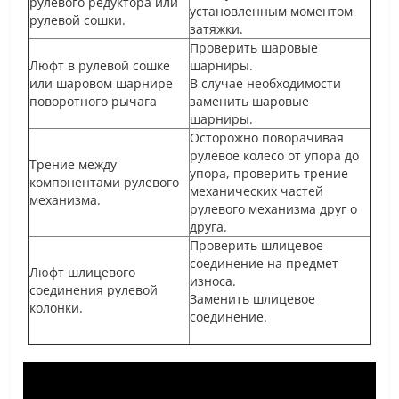
рулевого редуктора или
установленным моментом
рулевой сошки.
затяжки.
Проверить шаровые
Люфт в рулевой сошке
шарниры.
или шаровом шарнире
В случае необходимости
поворотного рычага
заменить шаровые
шарниры.
Осторожно поворачивая
рулевое колесо от упора до
Трение между
упора, проверить трение
компонентами рулевого
механических частей
механизма.
рулевого механизма друг о
друга.
Проверить шлицевое
соединение на предмет
Люфт шлицевого
износа.
соединения рулевой
Заменить шлицевое
колонки.
соединение.