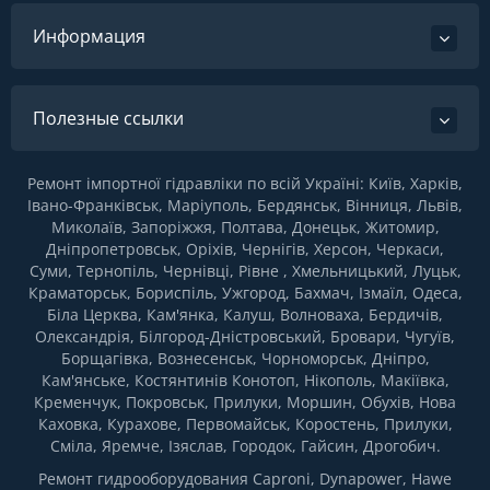
Информация
Полезные ссылки
Ремонт імпортної гідравліки по всій Україні: Київ, Харків,
Івано-Франківськ, Маріуполь, Бердянськ, Вінниця, Львів,
Миколаїв, Запоріжжя, Полтава, Донецьк, Житомир,
Дніпропетровськ, Оріхів, Чернігів, Херсон, Черкаси,
Суми, Тернопіль, Чернівці, Рівне , Хмельницький, Луцьк,
Краматорськ, Бориспіль, Ужгород, Бахмач, Ізмаїл, Одеса,
Біла Церква, Кам'янка, Калуш, Волноваха, Бердичів,
Олександрія, Білгород-Дністровський, Бровари, Чугуїв,
Борщагівка, Вознесенськ, Чорноморськ, Дніпро,
Кам'янське, Костянтинів Конотоп, Нікополь, Макіївка,
Кременчук, Покровськ, Прилуки, Моршин, Обухів, Нова
Каховка, Курахове, Первомайськ, Коростень, Прилуки,
Сміла, Яремче, Ізяслав, Городок, Гайсин, Дрогобич.
Ремонт гидрооборудования Caproni, Dynapower, Hawe