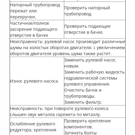
Напорный трубопровод
Проверить напорный
пережат или
трубопровод.
перекручен.
Частичное/полное
Проверить подающее
засорение подающего
отверстие в бачке.
отверстия в бачке
Неисправность: рулевой насос производит различные
шумы на холостых оборотах двигателя; с увеличением
оборотов двигателя уровень шума также растет.
Заменить рулевой насос
новым.
Заменить рабочую жидкость
гидравлической системы
Износ рулевого насоса.
рулевого управления.
Очистить бачок и
трубопроводы.
Заменить фильтр.
Неисправность: при повороте рулевого колеса
слышен звук металла скрежета по металлу.
Проверить крепление
Ослабление рулевого
компонентов.
редуктора, крепления
Затянуть болты