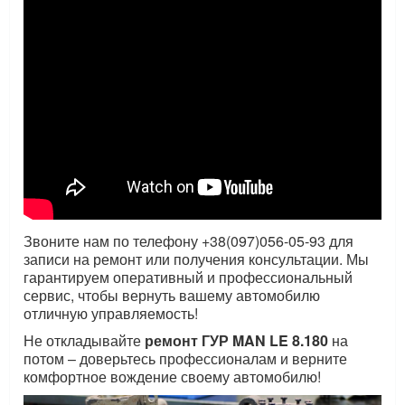
Звоните нам по телефону +38(097)056-05-93 для
записи на ремонт или получения консультации. Мы
гарантируем оперативный и профессиональный
сервис, чтобы вернуть вашему автомобилю
отличную управляемость!
Не откладывайте
ремонт ГУР
MAN LE 8.180
на
потом – доверьтесь профессионалам и верните
комфортное вождение своему автомобилю!