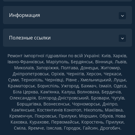
Информация
Полезные ссылки
Ремонт імпортної гідравліки по всій Україні: Київ, Харків,
Івано-Франківськ, Маріуполь, Бердянськ, Вінниця, Львів,
Миколаїв, Запоріжжя, Полтава, Донецьк, Житомир,
Дніпропетровськ, Оріхів, Чернігів, Херсон, Черкаси,
Суми, Тернопіль, Чернівці, Рівне , Хмельницький, Луцьк,
Краматорськ, Бориспіль, Ужгород, Бахмач, Ізмаїл, Одеса,
Біла Церква, Кам'янка, Калуш, Волноваха, Бердичів,
Олександрія, Білгород-Дністровський, Бровари, Чугуїв,
Борщагівка, Вознесенськ, Чорноморськ, Дніпро,
Кам'янське, Костянтинів Конотоп, Нікополь, Макіївка,
Кременчук, Покровськ, Прилуки, Моршин, Обухів, Нова
Каховка, Курахове, Первомайськ, Коростень, Прилуки,
Сміла, Яремче, Ізяслав, Городок, Гайсин, Дрогобич.