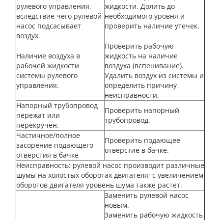
рулевого управления,
жидкости. Долить до
вследствие чего рулевой
необходимого уровня и
насос подсасывает
проверить наличие утечек.
воздух.
Проверить рабочую
Наличие воздуха в
жидкость на наличие
рабочей жидкости
воздуха (вспенивание).
системы рулевого
Удалить воздух из системы и
управления.
определить причину
неисправности.
Напорный трубопровод
Проверить напорный
пережат или
трубопровод.
перекручен.
Частичное/полное
Проверить подающее
засорение подающего
отверстие в бачке.
отверстия в бачке
Неисправность: рулевой насос производит различные
шумы на холостых оборотах двигателя; с увеличением
оборотов двигателя уровень шума также растет.
Заменить рулевой насос
новым.
Заменить рабочую жидкость