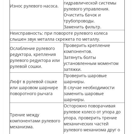
гидравлической системы
Износ рулевого насоса.
рулевого управления.
Очистить бачок и
трубопроводы.
Заменить фильтр.
Неисправность: при повороте рулевого колеса
слышен звук металла скрежета по металлу.
Проверить крепление
Ослабление рулевого
компонентов.
редуктора, крепления
Затянуть болты
рулевого редуктора или
установленным моментом
рулевой сошки.
затяжки.
Проверить шаровые
Люфт в рулевой сошке
шарниры.
или шаровом шарнире
В случае необходимости
поворотного рычага
заменить шаровые
шарниры.
Осторожно поворачивая
рулевое колесо от упора до
Трение между
упора, проверить трение
компонентами рулевого
механических частей
механизма.
рулевого механизма друг о