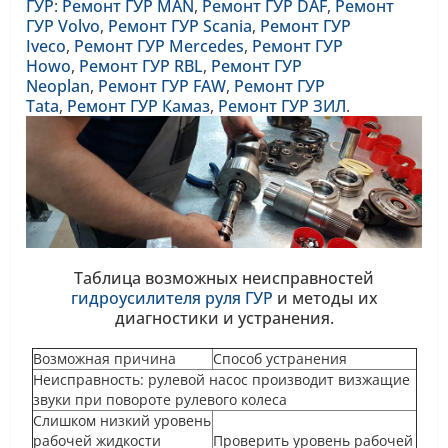
ГУР
:
Ремонт ГУР MAN
,
Ремонт ГУР DAF
,
Ремонт
ГУР Volvo
,
Ремонт ГУР Scania
,
Ремонт ГУР
Iveco
,
Ремонт ГУР Mercedes
,
Ремонт ГУР
Howo
,
Ремонт ГУР RBL
,
Ремонт ГУР
Neoplan
,
Ремонт ГУР FAW
,
Ремонт ГУР
Tata
,
Ремонт ГУР Камаз
,
Ремонт ГУР ЗИЛ
.
Таблица возможных неисправностей
гидроусилителя руля ГУР
и методы их
диагностики и устранения.
Возможная причина
Способ устранения
Неисправность: рулевой насос производит визжащие
звуки при повороте рулевого колеса
Слишком низкий уровень
рабочей жидкости
Проверить уровень рабочей