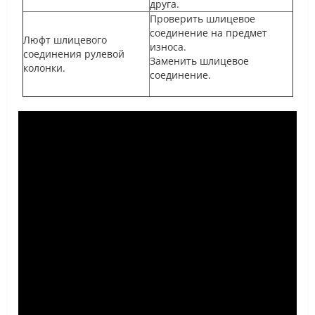
друга.
Проверить шлицевое
соединение на предмет
Люфт шлицевого
износа.
соединения рулевой
Заменить шлицевое
колонки.
соединение.