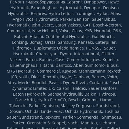
Ремонт гидрооборудования Caproni, Dynapower, Hawe
Hydraulik, Brueninghaus Hydromatik, Dynapac, Denison
Hydraulics, Bezares, Hydro Leduc, Truninger, Hydac, Atlas,
Argo Hytos, Hydromatik, Parker Denison, Sauer Bibus,
Hydromatik, John Deere, Eaton Vickers, CAT, Bosch-Rexroth,
Commercial, New Holland, Volvo, Claas, KYB, Hyundai, O&K,
Bobcat, Hitachi, Continental Hydraulics, Fiat-Hitachi,
Lonking, Bomag, Orsta, Samsung, Kanzaki, Caterpillar,
Hidromek, Duplomatic Oleodinamica, PONSSE, Sauer,
Hydrokraft, Charr-Lynn, Dynex, International, Okitter,
Vickers, Eaton, Bucher, Case, Comer Industries, Kobelco,
Brueninghaus, Hitachi, Danfoss, Aber, Sumitomo, Bibus,
M+S Hydraulic, Commercial, Kayaba, Mannesmann Rexroth,
JCB, voith, Dieci, Rexroth, Hagie, Denison, Barnes, Voith,
Atos, Merlo, Bondioli Pavesi, Dynex Rivett, Contarini, Fusch,
Dynamatic Limited UK, Calzoni, Haldex, Sauer-Danfoss,
Eaton Hydrokraft, Sachsenhydraulik, Daikin, Hydropa,
Fortsсhritt, Hydra PermCO, Bosch, Grimme, Hamm,
Takeuchi, Parker Denison, Massey Ferguson, Sundstrand,
Doosan, Uchida, Linde, Voac, Uchida Hydromatik, Toshiba,
Sauer Sundstrand, Rexnord, Parker-Commercial, Shimadzu,
Parker, Orenstein & Koppel, Nachi, Manitou, Liebherr,
Salami, Kawasaki, Jihostroj, IHI, Hagglunds, Kubota, Galtech,