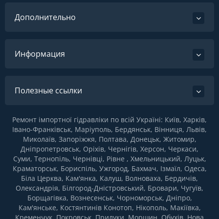
Дополнительно
Информация
Полезные ссылки
Ремонт імпортної гідравліки по всій Україні: Київ, Харків,
Івано-Франківськ, Маріуполь, Бердянськ, Вінниця, Львів,
Миколаїв, Запоріжжя, Полтава, Донецьк, Житомир,
Дніпропетровськ, Оріхів, Чернігів, Херсон, Черкаси,
Суми, Тернопіль, Чернівці, Рівне , Хмельницький, Луцьк,
Краматорськ, Бориспіль, Ужгород, Бахмач, Ізмаїл, Одеса,
Біла Церква, Кам'янка, Калуш, Волноваха, Бердичів,
Олександрія, Білгород-Дністровський, Бровари, Чугуїв,
Борщагівка, Вознесенськ, Чорноморськ, Дніпро,
Кам'янське, Костянтинів Конотоп, Нікополь, Макіївка,
Кременчук, Покровськ, Прилуки, Моршин, Обухів, Нова