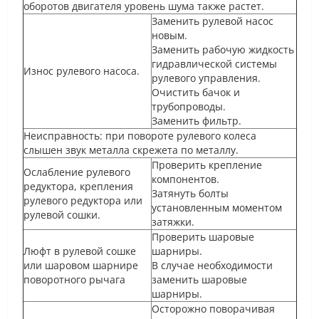
оборотов двигателя уровень шума также растет.
Заменить рулевой насос
новым.
Заменить рабочую жидкость
гидравлической системы
Износ рулевого насоса.
рулевого управления.
Очистить бачок и
трубопроводы.
Заменить фильтр.
Неисправность: при повороте рулевого колеса
слышен звук металла скрежета по металлу.
Проверить крепление
Ослабление рулевого
компонентов.
редуктора, крепления
Затянуть болты
рулевого редуктора или
установленным моментом
рулевой сошки.
затяжки.
Проверить шаровые
Люфт в рулевой сошке
шарниры.
или шаровом шарнире
В случае необходимости
поворотного рычага
заменить шаровые
шарниры.
Осторожно поворачивая