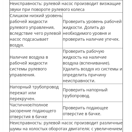
Неисправность: рулевой насос производит визжащие
звуки при повороте рулевого колеса
Слишком низкий уровень
рабочей жидкости
Проверить уровень рабочей
рулевого управления,
жидкости. Долить до
вследствие чего рулевой
необходимого уровня и
насос подсасывает
проверить наличие утечек.
воздух.
Проверить рабочую
Наличие воздуха в
жидкость на наличие
рабочей жидкости
воздуха (вспенивание).
системы рулевого
Удалить воздух из системы и
управления.
определить причину
неисправности.
Напорный трубопровод
Проверить напорный
пережат или
трубопровод.
перекручен.
Частичное/полное
Проверить подающее
засорение подающего
отверстие в бачке.
отверстия в бачке
Неисправность: рулевой насос производит различные
шумы на холостых оборотах двигателя; с увеличением