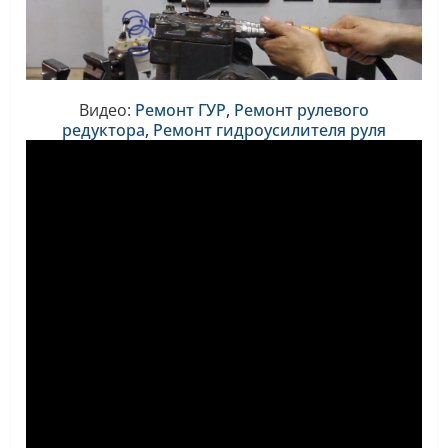
Видео:
Ремонт ГУР
,
Ремонт
рулевого
редуктора
,
Ремонт
гидроусилителя руля