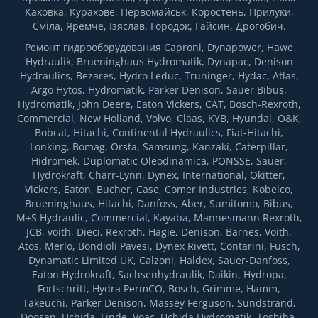
Каховка, Курахове, Первомайськ, Коростень, Прилуки,
Сміла, Яремче, Ізяслав, Городок, Гайсин, Дрогобич.
Ремонт гидрооборудования Caproni, Dynapower, Hawe
Hydraulik, Brueninghaus Hydromatik, Dynapac, Denison
Hydraulics, Bezares, Hydro Leduc, Truninger, Hydac, Atlas,
Argo Hytos, Hydromatik, Parker Denison, Sauer Bibus,
Hydromatik, John Deere, Eaton Vickers, CAT, Bosch-Rexroth,
Commercial, New Holland, Volvo, Claas, KYB, Hyundai, O&K,
Bobcat, Hitachi, Continental Hydraulics, Fiat-Hitachi,
Lonking, Bomag, Orsta, Samsung, Kanzaki, Caterpillar,
Hidromek, Duplomatic Oleodinamica, PONSSE, Sauer,
Hydrokraft, Charr-Lynn, Dynex, International, Okitter,
Vickers, Eaton, Bucher, Case, Comer Industries, Kobelco,
Brueninghaus, Hitachi, Danfoss, Aber, Sumitomo, Bibus,
M+S Hydraulic, Commercial, Kayaba, Mannesmann Rexroth,
JCB, voith, Dieci, Rexroth, Hagie, Denison, Barnes, Voith,
Atos, Merlo, Bondioli Pavesi, Dynex Rivett, Contarini, Fusch,
Dynamatic Limited UK, Calzoni, Haldex, Sauer-Danfoss,
Eaton Hydrokraft, Sachsenhydraulik, Daikin, Hydropa,
Fortsсhritt, Hydra PermCO, Bosch, Grimme, Hamm,
Takeuchi, Parker Denison, Massey Ferguson, Sundstrand,
Doosan, Uchida, Linde, Voac, Uchida Hydromatik, Toshiba,