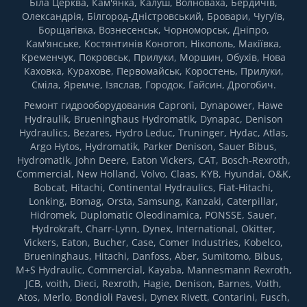
Біла Церква, Кам'янка, Калуш, Волноваха, Бердичів,
Олександрія, Білгород-Дністровський, Бровари, Чугуїв,
Борщагівка, Вознесенськ, Чорноморськ, Дніпро,
Кам'янське, Костянтинів Конотоп, Нікополь, Макіївка,
Кременчук, Покровськ, Прилуки, Моршин, Обухів, Нова
Каховка, Курахове, Первомайськ, Коростень, Прилуки,
Сміла, Яремче, Ізяслав, Городок, Гайсин, Дрогобич.
Ремонт гидрооборудования Caproni, Dynapower, Hawe
Hydraulik, Brueninghaus Hydromatik, Dynapac, Denison
Hydraulics, Bezares, Hydro Leduc, Truninger, Hydac, Atlas,
Argo Hytos, Hydromatik, Parker Denison, Sauer Bibus,
Hydromatik, John Deere, Eaton Vickers, CAT, Bosch-Rexroth,
Commercial, New Holland, Volvo, Claas, KYB, Hyundai, O&K,
Bobcat, Hitachi, Continental Hydraulics, Fiat-Hitachi,
Lonking, Bomag, Orsta, Samsung, Kanzaki, Caterpillar,
Hidromek, Duplomatic Oleodinamica, PONSSE, Sauer,
Hydrokraft, Charr-Lynn, Dynex, International, Okitter,
Vickers, Eaton, Bucher, Case, Comer Industries, Kobelco,
Brueninghaus, Hitachi, Danfoss, Aber, Sumitomo, Bibus,
M+S Hydraulic, Commercial, Kayaba, Mannesmann Rexroth,
JCB, voith, Dieci, Rexroth, Hagie, Denison, Barnes, Voith,
Atos, Merlo, Bondioli Pavesi, Dynex Rivett, Contarini, Fusch,