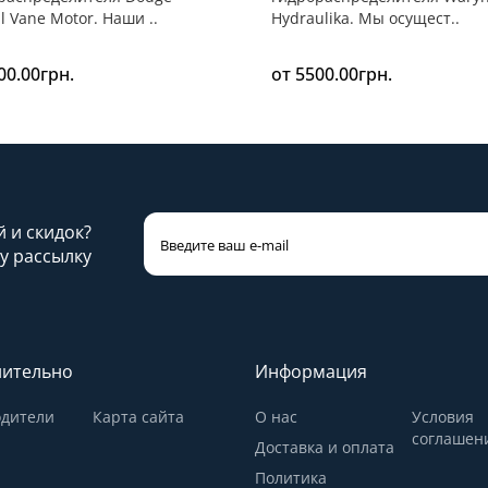
l Vane Motor. Наши ..
Hydraulika. Мы осущест..
00.00грн.
от 5500.00грн.
й и скидок?
у рассылку
ительно
Информация
дители
Карта сайта
О нас
Условия
соглашен
Доставка и оплата
Политика