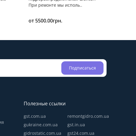
При ремонте мы исполь..
от 5500.00грн.
Подписаться
Полезные ссылки
gst.com.ua
remontgidro.com.ua
ия
gukraine.com.ua
gst.in.ua
gidrostatic.com.ua
gst24.com.ua