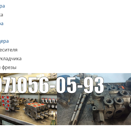
ра
ка
ра
дера
есителя
укладчика
й фрезы