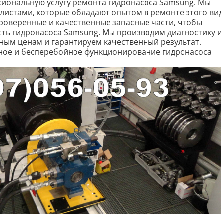
сиональную услугу ремонта гидронасоса Samsung. Мы
истами, которые обладают опытом в ремонте этого ви
роверенные и качественные запасные части, чтобы
ть гидронасоса Samsung. Мы производим диагностику 
ным ценам и гарантируем качественный результат.
жное и бесперебойное функционирование гидронасоса