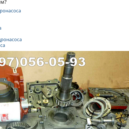
ем?
дронасоса
а
дронасоса
са