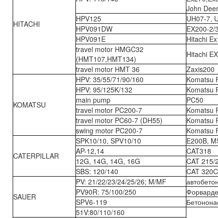
John Deer
HPV125
UH07-7, 
HITACHI
HPV091DW
EX200-2/
HPV091E
Hitachi E
travel motor HMGC32
Hitachi E
(HMT107,HMT134)
travel motor HMT 36
Zaxis200
HPV: 35/55/71/90/160
Komatsu P
HPV: 95/125K/132
Komatsu P
main pump
PC50
KOMATSU
travel motor PC200-7
Komatsu 
travel motor PC60-7 (DH55)
Komatsu 
swing motor PC200-7
Komatsu 
SPK10/10, SPV10/10
E200B, M
AP-12,14
CAT318
CATERPILLAR
12G, 14G, 14G, 16G
CAT 215/
SBS: 120/140
CAT 320C
PV: 21/22/23/24/25/26; M/MF
автобето
PV90R: 75/100/250
Форварде
SAUER
SPV6-119
Бетонона
51V:80/110/160