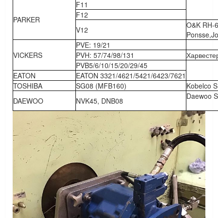
F11
F12
PARKER
O&K RH-6
V12
Ponsse,J
PVE: 19/21
VICKERS
PVH: 57/74/98/131
Харвесте
PVB5/6/10/15/20/29/45
EATON
EATON 3321/4621/5421/6423/7621
TOSHIBA
SG08 (MFB160)
Kobelco 
Daewoo S
DAEWOO
NVK45, DNB08