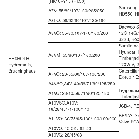
(НК40)/915 (НК50)
Samsung 
A7V: 55/80/107/160/225/250
HD550, H
A2FO: 56/63/80/107/125/160
Daewoo So
A8VO: 55/80/107/140/160/200
12G,14G,
322B, Kob
Sumitomo
Hyundai 
A6VM: 55/80/107/160/200
Timberjac
REXROTH
170W-V, 
Hydromatic,
Brueninghaus
Caterpill
A7VO: 28/55/80/107/160/200
Ex400-1E
A4VSO,A4V: 40/56/71/90/125/250
Гидронас
A4VG: 28/40/56/71/90/125/180
Timberjac
A10VSO,A10V:
JCB-4, R
18/28/45/71/100/140
БЕЛАЗ; Ха
A11VO: 60/75/95/130/160/190/260
Volvo EC
A10VO: 45-52 / 63-53
A10VG: 28/45/63