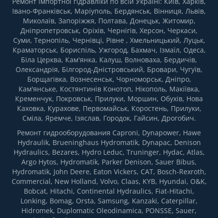
Ремонт імпортної гідравліки по всій Україні: Київ, Харків,
Івано-Франківськ, Маріуполь, Бердянськ, Вінниця, Львів,
Миколаїв, Запоріжжя, Полтава, Донецьк, Житомир,
Дніпропетровськ, Оріхів, Чернігів, Херсон, Черкаси,
Суми, Тернопіль, Чернівці, Рівне , Хмельницький, Луцьк,
Краматорськ, Бориспіль, Ужгород, Бахмач, Ізмаїл, Одеса,
Біла Церква, Кам'янка, Калуш, Волноваха, Бердичів,
Олександрія, Білгород-Дністровський, Бровари, Чугуїв,
Борщагівка, Вознесенськ, Чорноморськ, Дніпро,
Кам'янське, Костянтинів Конотоп, Нікополь, Макіївка,
Кременчук, Покровськ, Прилуки, Моршин, Обухів, Нова
Каховка, Курахове, Первомайськ, Коростень, Прилуки,
Сміла, Яремче, Ізяслав, Городок, Гайсин, Дрогобич.
Ремонт гидрооборудования Caproni, Dynapower, Hawe
Hydraulik, Brueninghaus Hydromatik, Dynapac, Denison
Hydraulics, Bezares, Hydro Leduc, Truninger, Hydac, Atlas,
Argo Hytos, Hydromatik, Parker Denison, Sauer Bibus,
Hydromatik, John Deere, Eaton Vickers, CAT, Bosch-Rexroth,
Commercial, New Holland, Volvo, Claas, KYB, Hyundai, O&K,
Bobcat, Hitachi, Continental Hydraulics, Fiat-Hitachi,
Lonking, Bomag, Orsta, Samsung, Kanzaki, Caterpillar,
Hidromek, Duplomatic Oleodinamica, PONSSE, Sauer,