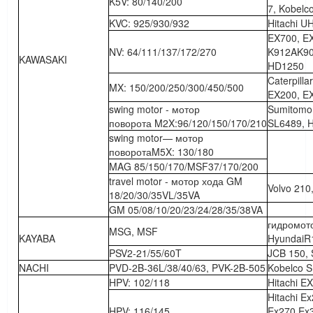
K5V: 80/140/200
7, Kobelc
KVC: 925/930/932
Hitachi U
EX700, E
NV: 64/111/137/172/270
K912AK90
KAWASAKI
HD1250
Caterpill
MX: 150/200/250/300/450/500
EX200, E
swing motor - мотор
Sumitomo 
поворота M2X:96/120/150/170/210
SL6489, 
swing motor— мотор
поворотаM5X: 130/180
MAG 85/150/170/MSF37/170/200
travel motor - мотор хода GM
Volvo 21
18/20/30/35VL/35VA
GM 05/08/10/20/23/24/28/35/38VA
гидромот
MSG, MSF
KAYABA
HyundaiR
PSV2-21/55/60T
JCB 150,
NACHI
PVD-2B-36L/38/40/63, PVK-2B-505
Kobelco S
HPV: 102/118
Hitachi E
Hitachi E
HPV: 116/145
Ex270,Ex