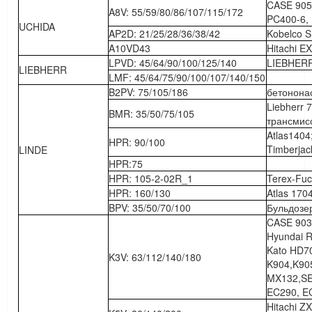
CASE 905
A8V: 55/59/80/86/107/115/172
PC400-6, 
UCHIDA
AP2D: 21/25/28/36/38/42
Kobelco S
A10VD43
Hitachi 
LPVD: 45/64/90/100/125/140
LIEBHERR
LIEBHERR
LMF: 45/64/75/90/100/107/140/150
B2PV: 75/105/186
бетонона
Liebherr 
BMR: 35/50/75/105
трансмис
Atlas140
HPR: 90/100
Timberjac
LINDE
HPR:75
HPR: 105-2-02R_1
Terex-Fu
HPR: 160/130
Atlas 170
BPV: 35/50/70/100
Бульдозер
CASE 9030
Hyundai 
Kato HD70
K3V: 63/112/140/180
K904,K90
MX132,SE
EC290, E
Hitachi Z