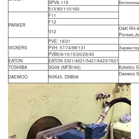
SPV6-119
Бетонона
51V:80/110/160
F11
F12
PARKER
O&K RH-6
V12
Ponsse,J
PVE: 19/21
VICKERS
PVH: 57/74/98/131
Харвесте
PVB5/6/10/15/20/29/45
EATON
EATON 3321/4621/5421/6423/7621
TOSHIBA
SG08 (MFB160)
Kobelco 
Daewoo S
DAEWOO
NVK45, DNB08