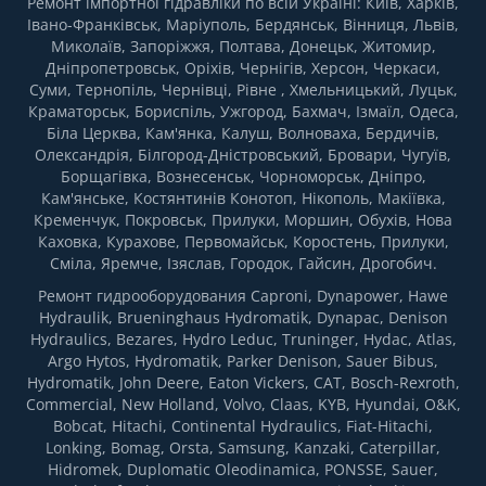
Ремонт імпортної гідравліки по всій Україні: Київ, Харків,
Івано-Франківськ, Маріуполь, Бердянськ, Вінниця, Львів,
Миколаїв, Запоріжжя, Полтава, Донецьк, Житомир,
Дніпропетровськ, Оріхів, Чернігів, Херсон, Черкаси,
Суми, Тернопіль, Чернівці, Рівне , Хмельницький, Луцьк,
Краматорськ, Бориспіль, Ужгород, Бахмач, Ізмаїл, Одеса,
Біла Церква, Кам'янка, Калуш, Волноваха, Бердичів,
Олександрія, Білгород-Дністровський, Бровари, Чугуїв,
Борщагівка, Вознесенськ, Чорноморськ, Дніпро,
Кам'янське, Костянтинів Конотоп, Нікополь, Макіївка,
Кременчук, Покровськ, Прилуки, Моршин, Обухів, Нова
Каховка, Курахове, Первомайськ, Коростень, Прилуки,
Сміла, Яремче, Ізяслав, Городок, Гайсин, Дрогобич.
Ремонт гидрооборудования Caproni, Dynapower, Hawe
Hydraulik, Brueninghaus Hydromatik, Dynapac, Denison
Hydraulics, Bezares, Hydro Leduc, Truninger, Hydac, Atlas,
Argo Hytos, Hydromatik, Parker Denison, Sauer Bibus,
Hydromatik, John Deere, Eaton Vickers, CAT, Bosch-Rexroth,
Commercial, New Holland, Volvo, Claas, KYB, Hyundai, O&K,
Bobcat, Hitachi, Continental Hydraulics, Fiat-Hitachi,
Lonking, Bomag, Orsta, Samsung, Kanzaki, Caterpillar,
Hidromek, Duplomatic Oleodinamica, PONSSE, Sauer,