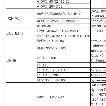
A10VO: 45-52 / 63-53
A10VG: 28/45/63
CASE 905
A8V: 55/59/80/86/107/115/172
PC400-6, 
UCHIDA
AP2D: 21/25/28/36/38/42
Kobelco S
A10VD43
Hitachi 
LPVD: 45/64/90/100/125/140
LIEBHERR
LIEBHERR
LMF: 45/64/75/90/100/107/140/150
B2PV: 75/105/186
бетонона
Liebherr 
BMR: 35/50/75/105
трансмис
Atlas140
HPR: 90/100
Timberjac
LINDE
HPR:75
HPR: 105-2-02R_1
Terex-Fu
HPR: 160/130
Atlas 170
BPV: 35/50/70/100
Бульдозер
CASE 9030
Hyundai 
Kato HD70
K3V: 63/112/140/180
K904,K90
MX132,SE