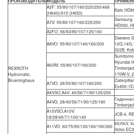
ПРОИЗВОДИТЕЛЬ
МОДЕЛЬ
ПРИМЕН
A2F: 55/80/107/160/225/250/468
Kato HD8
(НК40)/915 (НК50)
Samsung 
A7V: 55/80/107/160/225/250
HD550, H
A2FO: 56/63/80/107/125/160
Daewoo So
A8VO: 55/80/107/140/160/200
12G,14G,
322B, Kob
Sumitomo
Hyundai 
A6VM: 55/80/107/160/200
Timberjac
REXROTH
170W-V, 
Hydromatic,
Brueninghaus
Caterpill
A7VO: 28/55/80/107/160/200
Ex400-1E
A4VSO,A4V: 40/56/71/90/125/250
Гидронас
A4VG: 28/40/56/71/90/125/180
Timberjac
A10VSO,A10V:
JCB-4, R
18/28/45/71/100/140
БЕЛАЗ; Ха
A11VO: 60/75/95/130/160/190/260
Volvo EC