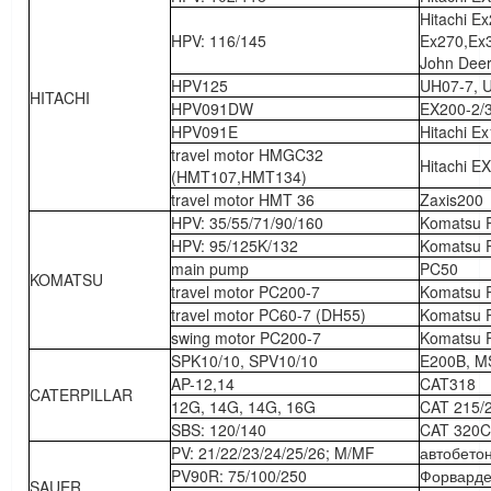
Hitachi E
HPV: 116/145
Ex270,Ex
John Deer
HPV125
UH07-7, 
HITACHI
HPV091DW
EX200-2/
HPV091E
Hitachi E
travel motor HMGC32
Hitachi E
(HMT107,HMT134)
travel motor HMT 36
Zaxis200
HPV: 35/55/71/90/160
Komatsu P
HPV: 95/125K/132
Komatsu P
main pump
PC50
KOMATSU
travel motor PC200-7
Komatsu 
travel motor PC60-7 (DH55)
Komatsu 
swing motor PC200-7
Komatsu 
SPK10/10, SPV10/10
E200B, M
AP-12,14
CAT318
CATERPILLAR
12G, 14G, 14G, 16G
CAT 215/
SBS: 120/140
CAT 320C
PV: 21/22/23/24/25/26; M/MF
автобето
PV90R: 75/100/250
Форварде
SAUER