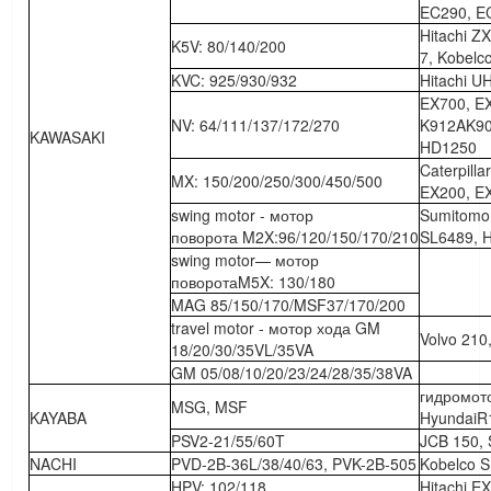
EC290, E
Hitachi Z
K5V: 80/140/200
7, Kobelc
KVC: 925/930/932
Hitachi U
EX700, E
NV: 64/111/137/172/270
K912AK90
KAWASAKI
HD1250
Caterpill
MX: 150/200/250/300/450/500
EX200, E
swing motor - мотор
Sumitomo 
поворота M2X:96/120/150/170/210
SL6489, 
swing motor— мотор
поворотаM5X: 130/180
MAG 85/150/170/MSF37/170/200
travel motor - мотор хода GM
Volvo 21
18/20/30/35VL/35VA
GM 05/08/10/20/23/24/28/35/38VA
гидромот
MSG, MSF
KAYABA
HyundaiR
PSV2-21/55/60T
JCB 150,
NACHI
PVD-2B-36L/38/40/63, PVK-2B-505
Kobelco S
HPV: 102/118
Hitachi E