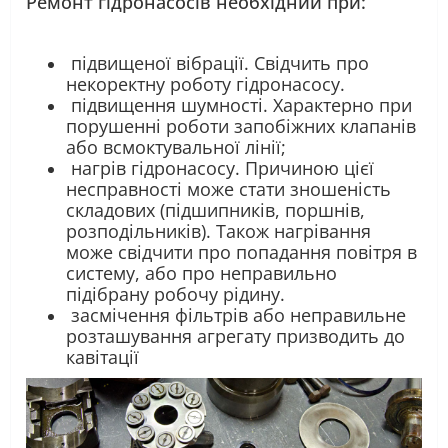
Ремонт гідронасосів необхідний при:
підвищеної вібрації. Свідчить про
некоректну роботу гідронасосу.
підвищення шумності. Характерно при
порушенні роботи запобіжних клапанів
або всмоктувальної лінії;
нагрів гідронасосу. Причиною цієї
несправності може стати зношеність
складових (підшипників, поршнів,
розподільників). Також нагрівання
може свідчити про попадання повітря в
систему, або про неправильно
підібрану робочу рідину.
засмічення фільтрів або неправильне
розташування агрегату призводить до
кавітації