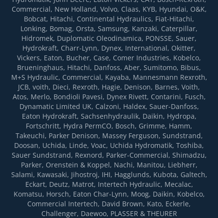
Commercial, New Holland, Volvo, Claas, KYB, Hyundai, O&K,
Bobcat, Hitachi, Continental Hydraulics, Fiat-Hitachi,
Lonking, Bomag, Orsta, Samsung, Kanzaki, Caterpillar,
Hidromek, Duplomatic Oleodinamica, PONSSE, Sauer,
Hydrokraft, Charr-Lynn, Dynex, International, Okitter,
Vickers, Eaton, Bucher, Case, Comer Industries, Kobelco,
Brueninghaus, Hitachi, Danfoss, Aber, Sumitomo, Bibus,
M+S Hydraulic, Commercial, Kayaba, Mannesmann Rexroth,
JCB, voith, Dieci, Rexroth, Hagie, Denison, Barnes, Voith,
Atos, Merlo, Bondioli Pavesi, Dynex Rivett, Contarini, Fusch,
Dynamatic Limited UK, Calzoni, Haldex, Sauer-Danfoss,
Eaton Hydrokraft, Sachsenhydraulik, Daikin, Hydropa,
Fortsсhritt, Hydra PermCO, Bosch, Grimme, Hamm,
Takeuchi, Parker Denison, Massey Ferguson, Sundstrand,
Doosan, Uchida, Linde, Voac, Uchida Hydromatik, Toshiba,
Sauer Sundstrand, Rexnord, Parker-Commercial, Shimadzu,
Parker, Orenstein & Koppel, Nachi, Manitou, Liebherr,
Salami, Kawasaki, Jihostroj, IHI, Hagglunds, Kubota, Galtech,
Eckart, Deutz, Matrot, Intertech Hydraulic, Mecalac,
Komatsu, Horsch, Eaton Char-Lynn, Moog, Daikin, Kobelco,
Commercial Intertech, David Brown, Kato, Eckerle,
Challenger, Daewoo, PLASSER & THEURER