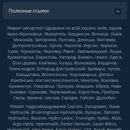
Полезные ссылки
Ремонт імпортної гідравліки по всій Україні: Київ, Харків,
Івано-Франківськ, Маріуполь, Бердянськ, Вінниця, Львів,
Миколаїв, Запоріжжя, Полтава, Донецьк, Житомир,
Дніпропетровськ, Оріхів, Чернігів, Херсон, Черкаси,
Суми, Тернопіль, Чернівці, Рівне , Хмельницький, Луцьк,
Краматорськ, Бориспіль, Ужгород, Бахмач, Ізмаїл, Одеса,
Біла Церква, Кам'янка, Калуш, Волноваха, Бердичів,
Олександрія, Білгород-Дністровський, Бровари, Чугуїв,
Борщагівка, Вознесенськ, Чорноморськ, Дніпро,
Кам'янське, Костянтинів Конотоп, Нікополь, Макіївка,
Кременчук, Покровськ, Прилуки, Моршин, Обухів, Нова
Каховка, Курахове, Первомайськ, Коростень, Прилуки,
Сміла, Яремче, Ізяслав, Городок, Гайсин, Дрогобич.
Ремонт гидрооборудования Caproni, Dynapower, Hawe
Hydraulik, Brueninghaus Hydromatik, Dynapac, Denison
Hydraulics, Bezares, Hydro Leduc, Truninger, Hydac, Atlas,
Argo Hytos, Hydromatik, Parker Denison, Sauer Bibus,
Hydromatik, John Deere, Eaton Vickers, CAT, Bosch-Rexroth,