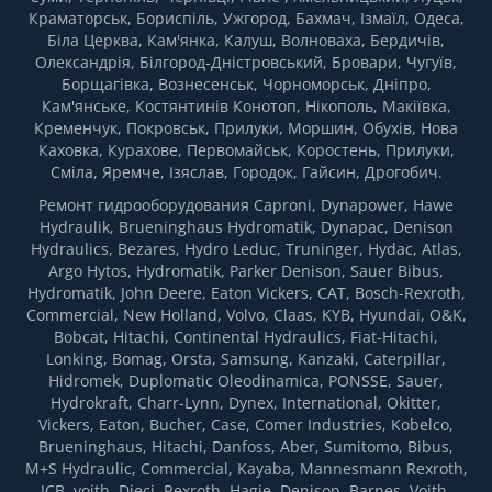
Краматорськ, Бориспіль, Ужгород, Бахмач, Ізмаїл, Одеса,
Біла Церква, Кам'янка, Калуш, Волноваха, Бердичів,
Олександрія, Білгород-Дністровський, Бровари, Чугуїв,
Борщагівка, Вознесенськ, Чорноморськ, Дніпро,
Кам'янське, Костянтинів Конотоп, Нікополь, Макіївка,
Кременчук, Покровськ, Прилуки, Моршин, Обухів, Нова
Каховка, Курахове, Первомайськ, Коростень, Прилуки,
Сміла, Яремче, Ізяслав, Городок, Гайсин, Дрогобич.
Ремонт гидрооборудования Caproni, Dynapower, Hawe
Hydraulik, Brueninghaus Hydromatik, Dynapac, Denison
Hydraulics, Bezares, Hydro Leduc, Truninger, Hydac, Atlas,
Argo Hytos, Hydromatik, Parker Denison, Sauer Bibus,
Hydromatik, John Deere, Eaton Vickers, CAT, Bosch-Rexroth,
Commercial, New Holland, Volvo, Claas, KYB, Hyundai, O&K,
Bobcat, Hitachi, Continental Hydraulics, Fiat-Hitachi,
Lonking, Bomag, Orsta, Samsung, Kanzaki, Caterpillar,
Hidromek, Duplomatic Oleodinamica, PONSSE, Sauer,
Hydrokraft, Charr-Lynn, Dynex, International, Okitter,
Vickers, Eaton, Bucher, Case, Comer Industries, Kobelco,
Brueninghaus, Hitachi, Danfoss, Aber, Sumitomo, Bibus,
M+S Hydraulic, Commercial, Kayaba, Mannesmann Rexroth,
JCB, voith, Dieci, Rexroth, Hagie, Denison, Barnes, Voith,