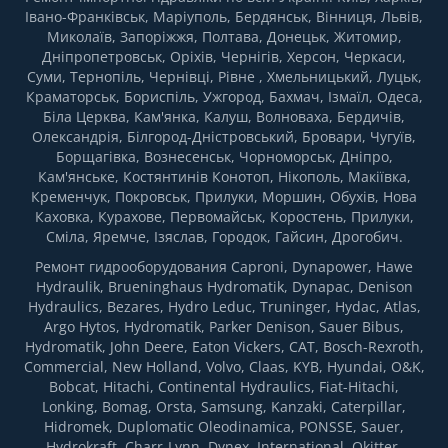
Івано-Франківськ, Маріуполь, Бердянськ, Вінниця, Львів,
Миколаїв, Запоріжжя, Полтава, Донецьк, Житомир,
Дніпропетровськ, Оріхів, Чернігів, Херсон, Черкаси,
Суми, Тернопіль, Чернівці, Рівне , Хмельницький, Луцьк,
Краматорськ, Бориспіль, Ужгород, Бахмач, Ізмаїл, Одеса,
Біла Церква, Кам'янка, Калуш, Волноваха, Бердичів,
Олександрія, Білгород-Дністровський, Бровари, Чугуїв,
Борщагівка, Вознесенськ, Чорноморськ, Дніпро,
Кам'янське, Костянтинів Конотоп, Нікополь, Макіївка,
Кременчук, Покровськ, Прилуки, Моршин, Обухів, Нова
Каховка, Курахове, Первомайськ, Коростень, Прилуки,
Сміла, Яремче, Ізяслав, Городок, Гайсин, Дрогобич.
Ремонт гидрооборудования Caproni, Dynapower, Hawe
Hydraulik, Brueninghaus Hydromatik, Dynapac, Denison
Hydraulics, Bezares, Hydro Leduc, Truninger, Hydac, Atlas,
Argo Hytos, Hydromatik, Parker Denison, Sauer Bibus,
Hydromatik, John Deere, Eaton Vickers, CAT, Bosch-Rexroth,
Commercial, New Holland, Volvo, Claas, KYB, Hyundai, O&K,
Bobcat, Hitachi, Continental Hydraulics, Fiat-Hitachi,
Lonking, Bomag, Orsta, Samsung, Kanzaki, Caterpillar,
Hidromek, Duplomatic Oleodinamica, PONSSE, Sauer,
Hydrokraft, Charr-Lynn, Dynex, International, Okitter,