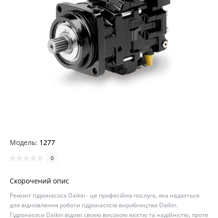
Модель:
1277
0
Скорочений опис
Ремонт гідронасоса Daikin - це професійна послуга, яка надається
для відновлення роботи гідронасосів виробництва Daikin.
Гідронасоси Daikin відомі своєю високою якістю та надійністю, проте