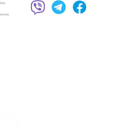
New
ванию