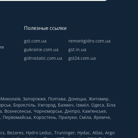
Полезные ссылки
gst.com.ua
remontgidro.com.ua
ия
gukraine.com.ua
gst.in.ua
gidrostatic.com.ua
gst24.com.ua
в, Миколаїв, Запоріжжя, Полтава, Донецьк, Житомир,
рськ, Бориспіль, Ужгород, Бахмач, Ізмаїл, Одеса, Біла
а, Вознесенськ, Чорноморськ, Дніпро, Кам'янське,
е, Первомайськ, Коростень, Прилуки, Сміла, Яремче,
 Bezares, Hydro Leduc, Truninger, Hydac, Atlas, Argo