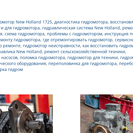
омотор New Holland 1725
,
диагностика гидромотора
,
восстанов
ти для гидромотора
,
гидравлическая система New Holland
,
ремо
ия
,
схема гидромотора
,
проблемы с гидромотором
,
инструкция п
емонту гидромотора
,
где отремонтировать гидромотор
,
сервисн
о ремонте
,
гидромотор неисправности
,
как восстановить гидро
равлика New Holland
,
ремонт сельскохозяйственной техники
,
 насосов
,
поломка гидромотора
,
гидромотор для техники
,
гидро
ческого оборудования
,
переполовинка для гидромотора
,
переб
рка гидром