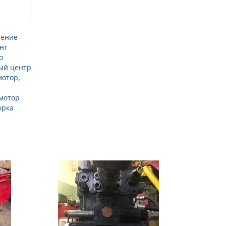
ление
нт
о
ый центр
мотор
,
мотор
орка