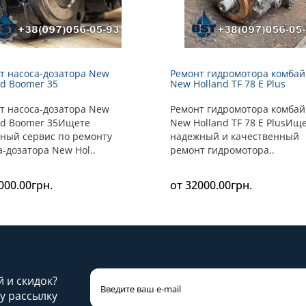
т насоса-дозатора New
Ремонт гидромотора комба
nd Boomer 35
New Holland TF 78 E Plus
т насоса-дозатора New
Ремонт гидромотора комба
nd Boomer 35Ищете
New Holland TF 78 E PlusИщ
ный сервис по ремонту
надежный и качественный
а-дозатора New Hol..
ремонт гидромотора..
000.00грн.
от 32000.00грн.
й и скидок?
у рассылку