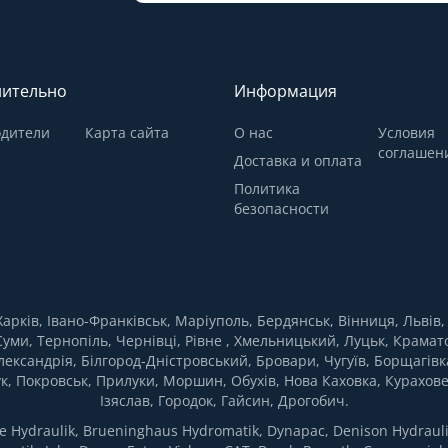
ительно
Информация
дители
Карта сайта
О нас
Условия
соглашен
Доставка и оплата
Политика
безопасности
, Харків, Івано-Франківськ, Маріуполь, Бердянськ, Вінниця, Льві
Суми, Тернопіль, Чернівці, Рівне , Хмельницький, Луцьк, Крамато
лександрія, Білгород-Дністровський, Бровари, Чугуїв, Борщагівк
к, Покровськ, Прилуки, Моршин, Обухів, Нова Каховка, Курахов
Ізяслав, Городок, Гайсин, Дрогобич.
ydraulik, Brueninghaus Hydromatik, Dynapac, Denison Hydraulics,