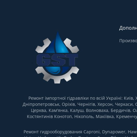
Дополн
Произво
Ремонт імпортної гідравліки по всій Україні: Київ
Дніпропетровськ, Оріхів, Чернігів, Херсон, Черкаси, 
Церква, Кам'янка, Калуш, Волноваха, Бердичів, О
Костянтинів Конотоп, Нікополь, Макіївка, Кременчу
Ремонт гидрооборудования Caproni, Dynapower, Hawe H