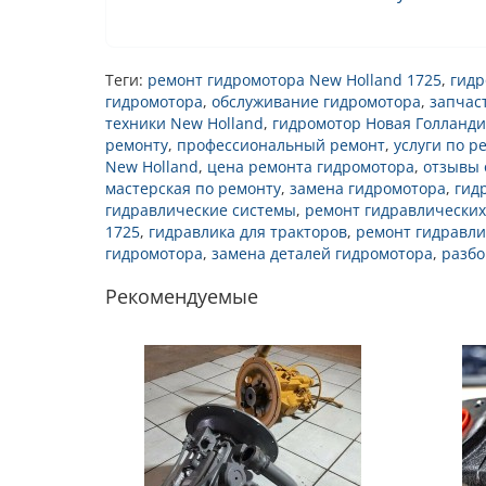
Теги:
ремонт гидромотора New Holland 1725
,
гидр
гидромотора
,
обслуживание гидромотора
,
запчас
техники New Holland
,
гидромотор Новая Голланд
ремонту
,
профессиональный ремонт
,
услуги по р
New Holland
,
цена ремонта гидромотора
,
отзывы 
мастерская по ремонту
,
замена гидромотора
,
гид
гидравлические системы
,
ремонт гидравлических
1725
,
гидравлика для тракторов
,
ремонт гидравли
гидромотора
,
замена деталей гидромотора
,
разбо
Рекомендуемые