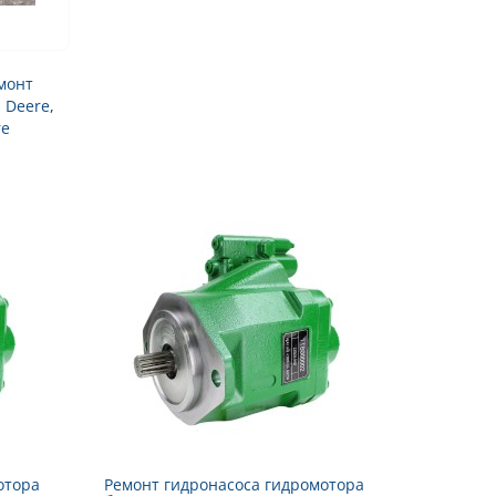
монт
 Deere
,
re
отора
Ремонт гидронасоса гидромотора