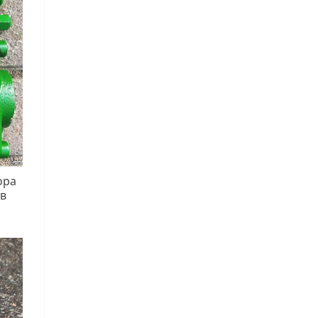
ора
в