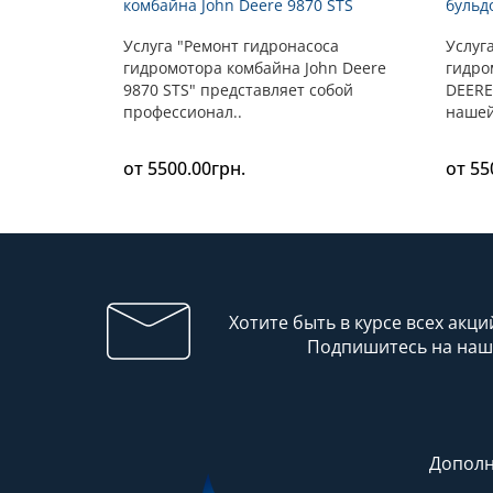
комбайна John Deere 9870 STS
бульд
Услуга "Ремонт гидронасоса
Услуг
гидромотора комбайна John Deere
гидро
9870 STS" представляет собой
DEERE
профессионал..
нашей
от 5500.00грн.
от 55
Хотите быть в курсе всех акци
Подпишитесь на наш
Дополн