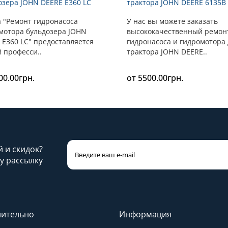
озера JOHN DEERE E360 LC
трактора JOHN DEERE 6135B
а "Ремонт гидронасоса
У нас вы можете заказать
мотора бульдозера JOHN
высококачественный ремон
 E360 LC" предоставляется
гидронасоса и гидромотора
 професси..
трактора JOHN DEERE..
00.00грн.
от 5500.00грн.
й и скидок?
у рассылку
ительно
Информация