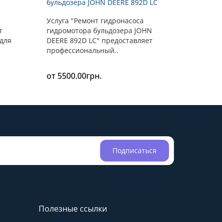
бульдозера JOHN DEERE 892D LC
Услуга "Ремонт гидронасоса
т
гидромотора бульдозера JOHN
 для
DEERE 892D LC" предоставляет
профессиональный..
от 5500.00грн.
Подписаться
Полезные ссылки