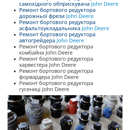
самохідного обприскувача
John Deere
Ремонт бортового редуктора
дорожньої фрези
John Deere
Ремонт бортового редуктора
асфальтоукладальника
John Deere
Ремонт бортового редуктора
автогрейдера
John Deere
Ремонт бортового редуктора
комбайна John Deere
Ремонт бортового редуктора
харвестера John Deere
Ремонт бортового редуктора
форвардера John Deere
Ремонт бортового редуктора
гусениці John Deere