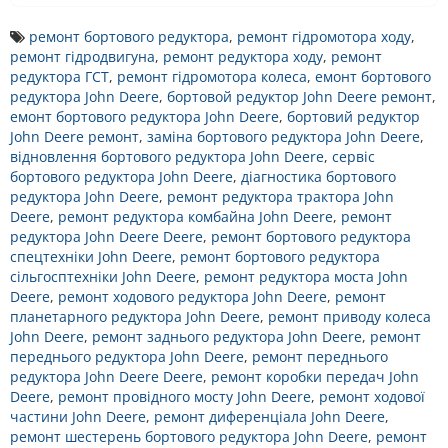
ремонт бортового редуктора
,
ремонт гідромотора ходу
,
ремонт гідродвигуна
,
ремонт редуктора ходу
,
ремонт
редуктора ГСТ
,
ремонт гідромотора колеса
,
емонт бортового
редуктора John Deere
,
бортовой редуктор John Deere ремонт
,
емонт бортового редуктора John Deere
,
бортовий редуктор
John Deere ремонт
,
заміна бортового редуктора John Deere
,
відновлення бортового редуктора John Deere
,
сервіс
бортового редуктора John Deere
,
діагностика бортового
редуктора John Deere
,
ремонт редуктора трактора John
Deere
,
ремонт редуктора комбайна John Deere
,
ремонт
редуктора John Deere Deere
,
ремонт бортового редуктора
спецтехніки John Deere
,
ремонт бортового редуктора
сільгосптехніки John Deere
,
ремонт редуктора моста John
Deere
,
ремонт ходового редуктора John Deere
,
ремонт
планетарного редуктора John Deere
,
ремонт приводу колеса
John Deere
,
ремонт заднього редуктора John Deere
,
ремонт
переднього редуктора John Deere
,
ремонт переднього
редуктора John Deere Deere
,
ремонт коробки передач John
Deere
,
ремонт провідного мосту John Deere
,
ремонт ходової
частини John Deere
,
ремонт диференціала John Deere
,
ремонт шестерень бортового редуктора John Deere
,
ремонт