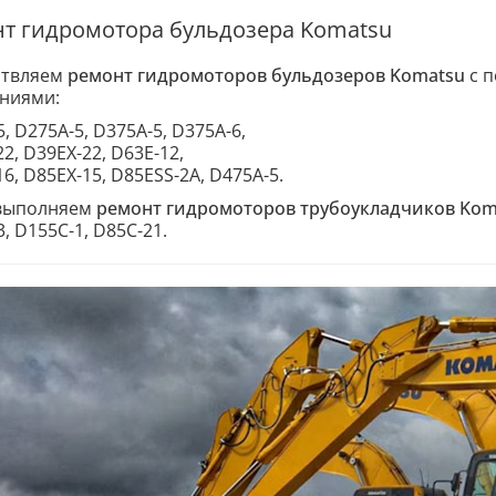
т гидромотора бульдозера Komatsu
ствляем
ремонт гидромоторов бульдозеров Komatsu
с п
ниями:
, D275A-5, D375A-5, D375A-6,
2, D39EX-22, D63E-12,
6, D85EX-15, D85ESS-2A, D475A-5.
выполняем
ремонт гидромоторов трубоукладчиков Kom
, D155C-1, D85C-21.