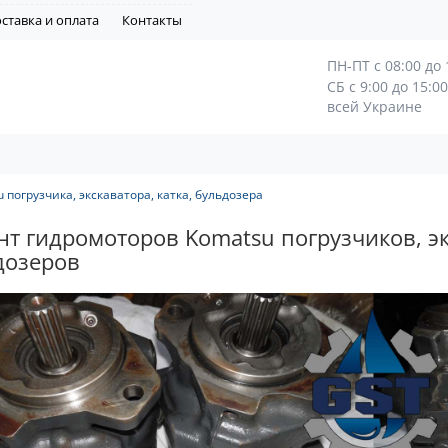
ставка и оплата
Контакты
ПН-ПТ с 08:00 до 
СБ с 9:00 до 15:0
всей Украине
погрузчика, экскаватора, катка, бульдозера
т гидромоторов Komatsu погрузчиков, эк
дозеров