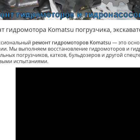
т гидромотора Komatsu погрузчика, экскавато
ссиональный
ремонт гидромоторов Komatsu
— это осно
ии. Мы выполняем восстановление гидромоторов и гидр
льных погрузчиков, катков, бульдозеров и другой спецт
выми испытаниями.