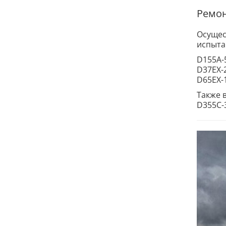
Ремон
Осуще
испыта
D155A-5
D37EX-2
D65EX-1
Также 
D355C-3