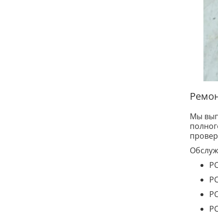
Ремон
Мы вы
полног
провер
Обслуж
PC
PC
PC
PC